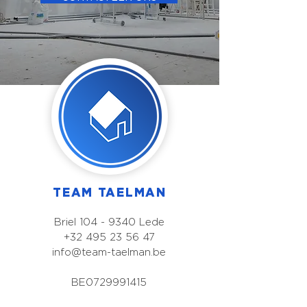
TEAM TAELMAN
Briel
104 - 9340
Lede
+32 495 23 56 47
info@team-taelman.be
BE0729991415