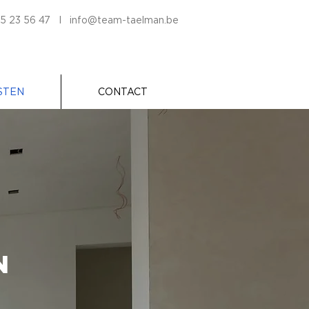
5 23 56 47
I
info@team-taelman.be
STEN
CONTACT
N